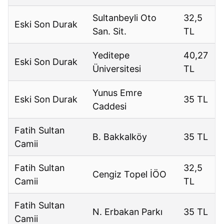
Sultanbeyli Oto
32,5
Eski Son Durak
San. Sit.
TL
Yeditepe
40,27
Eski Son Durak
Üniversitesi
TL
Yunus Emre
Eski Son Durak
35 TL
Caddesi
Fatih Sultan
B. Bakkalköy
35 TL
Camii
Fatih Sultan
32,5
Cengiz Topel İÖO
Camii
TL
Fatih Sultan
N. Erbakan Parkı
35 TL
Camii