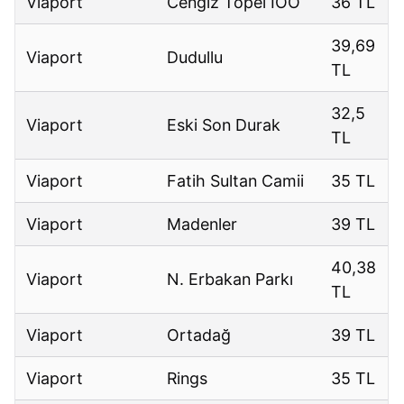
Viaport
Cengiz Topel İÖO
36 TL
39,69
Viaport
Dudullu
TL
32,5
Viaport
Eski Son Durak
TL
Viaport
Fatih Sultan Camii
35 TL
Viaport
Madenler
39 TL
40,38
Viaport
N. Erbakan Parkı
TL
Viaport
Ortadağ
39 TL
Viaport
Rings
35 TL