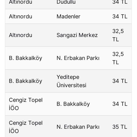
Altınordu
Dudullu
34 TL
Altınordu
Madenler
34 TL
32,5
Altınordu
Sarıgazi Merkez
TL
32,5
B. Bakkalköy
N. Erbakan Parkı
TL
Yeditepe
B. Bakkalköy
34 TL
Üniversitesi
Cengiz Topel
B. Bakkalköy
34 TL
İÖO
Cengiz Topel
N. Erbakan Parkı
35 TL
İÖO