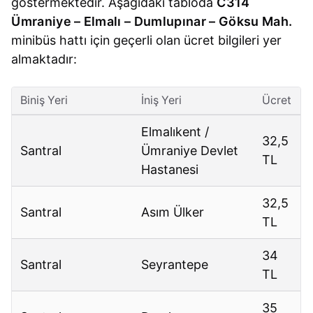
göstermektedir. Aşağıdaki tabloda
C314
Ümraniye – Elmalı – Dumlupınar – Göksu Mah.
minibüs hattı için geçerli olan ücret bilgileri yer
almaktadır:
Biniş Yeri
İniş Yeri
Ücret
Elmalıkent /
32,5
Santral
Ümraniye Devlet
TL
Hastanesi
32,5
Santral
Asım Ülker
TL
34
Santral
Seyrantepe
TL
35