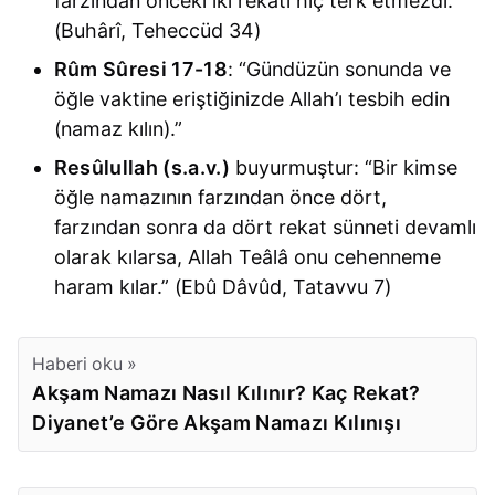
farzından önceki iki rekatı hiç terk etmezdi.”
(Buhârî, Teheccüd 34)
Rûm Sûresi 17-18
: “Gündüzün sonunda ve
öğle vaktine eriştiğinizde Allah’ı tesbih edin
(namaz kılın).”
Resûlullah (s.a.v.)
buyurmuştur: “Bir kimse
öğle namazının farzından önce dört,
farzından sonra da dört rekat sünneti devamlı
olarak kılarsa, Allah Teâlâ onu cehenneme
haram kılar.” (Ebû Dâvûd, Tatavvu 7)
Haberi oku »
Akşam Namazı Nasıl Kılınır? Kaç Rekat?
Diyanet’e Göre Akşam Namazı Kılınışı