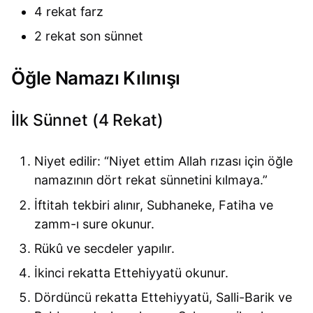
4 rekat farz
2 rekat son sünnet
Öğle Namazı Kılınışı
İlk Sünnet (4 Rekat)
Niyet edilir: “Niyet ettim Allah rızası için öğle
namazının dört rekat sünnetini kılmaya.”
İftitah tekbiri alınır, Subhaneke, Fatiha ve
zamm-ı sure okunur.
Rükû ve secdeler yapılır.
İkinci rekatta Ettehiyyatü okunur.
Dördüncü rekatta Ettehiyyatü, Salli-Barik ve