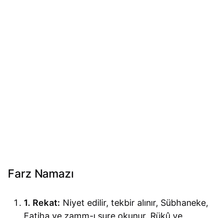
Farz Namazı
1. Rekat:
Niyet edilir, tekbir alınır, Sübhaneke,
Fatiha ve zamm-ı sure okunur. Rükû ve