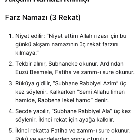
Farz Namazı (3 Rekat)
Niyet edilir: “Niyet ettim Allah rızası için bu
günkü akşam namazının üç rekat farzını
kılmaya.”
Tekbir alınır, Subhaneke okunur. Ardından
Euzü Besmele, Fatiha ve zamm-ı sure okunur.
Rükûya gidilir, “Subhane Rabbiyel Azim” üç
kez söylenir. Kalkarken “Semi Allahu limen
hamide, Rabbena lekel hamd” denir.
Secde yapılır, “Subhane Rabbiyel Ala” üç kez
söylenir. İkinci rekat için ayağa kalkılır.
İkinci rekatta Fatiha ve zamm-ı sure okunur.
Rükû ve secdelerden sonra oturulur,