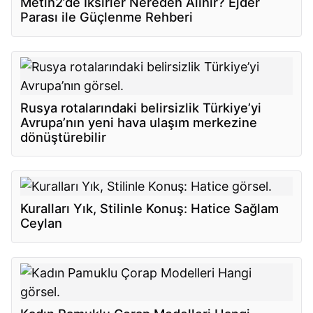
Metin2’de İksirler Nereden Alınır? Ejder
Parası ile Güçlenme Rehberi
Rusya rotalarındaki belirsizlik Türkiye’yi
Avrupa’nın yeni hava ulaşım merkezine
dönüştürebilir
Kuralları Yık, Stilinle Konuş: Hatice Sağlam
Ceylan