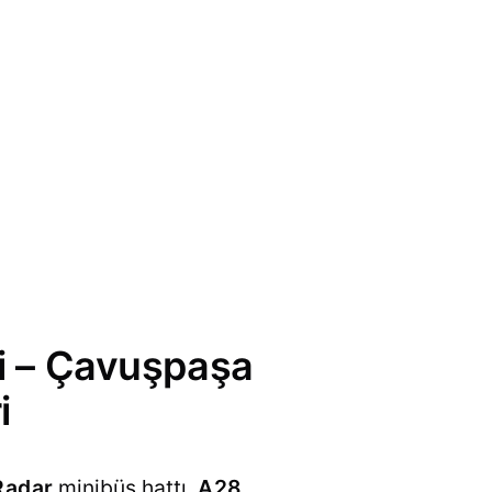
si – Çavuşpaşa
i
Radar
minibüs hattı,
A28