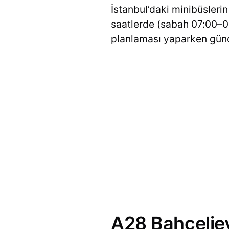
İstanbul’daki minibüsleri
saatlerde (sabah 07:00–09
planlaması yaparken güncel
A28 Bahçeliev