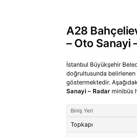
A28 Bahçeliev
– Oto Sanayi 
İstanbul Büyükşehir Bele
doğrultusunda belirlenen ü
göstermektedir. Aşağıda
Sanayi – Radar
minibüs ha
Biniş Yeri
Topkapı