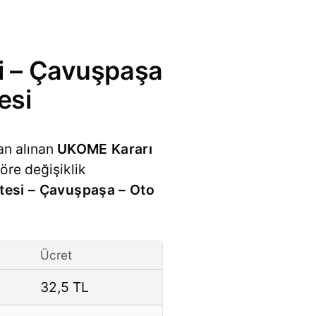
si – Çavuşpaşa
esi
an alınan
UKOME Kararı
öre değişiklik
itesi – Çavuşpaşa – Oto
Ücret
32,5 TL