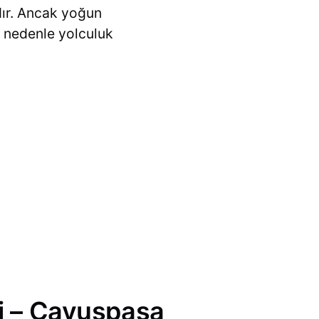
dır. Ancak yoğun
u nedenle yolculuk
si – Çavuşpaşa