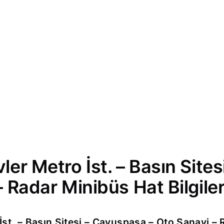
ler Metro İst. – Basın Site
 Radar Minibüs Hat Bilgiler
İst. – Basın Sitesi – Çavuşpaşa – Oto Sanayi – 