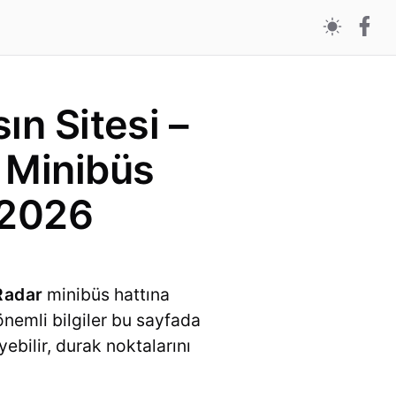
ın Sitesi –
 Minibüs
 2026
Radar
minibüs hattına
 önemli bilgiler bu sayfada
ebilir, durak noktalarını