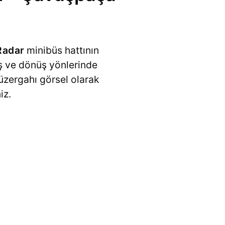
Radar
minibüs hattının
iş ve dönüş yönlerinde
güzergahı görsel olarak
iz.