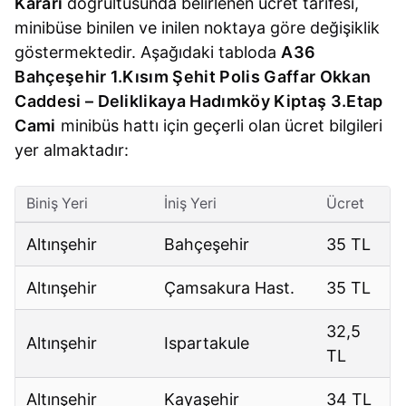
Kararı
doğrultusunda belirlenen ücret tarifesi,
minibüse binilen ve inilen noktaya göre değişiklik
göstermektedir. Aşağıdaki tabloda
A36
Bahçeşehir 1.Kısım Şehit Polis Gaffar Okkan
Caddesi – Deliklikaya Hadımköy Kiptaş 3.Etap
Cami
minibüs hattı için geçerli olan ücret bilgileri
yer almaktadır:
Biniş Yeri
İniş Yeri
Ücret
Altınşehir
Bahçeşehir
35 TL
Altınşehir
Çamsakura Hast.
35 TL
32,5
Altınşehir
Ispartakule
TL
Altınşehir
Kayaşehir
34 TL