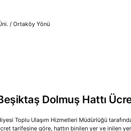
Üni. / Ortaköy Yönü
 Beşiktaş Dolmuş Hattı Ücre
diyesi Toplu Ulaşım Hizmetleri Müdürlüğü tarafın
et tarifesine göre, hattın binilen yer ve inilen yer