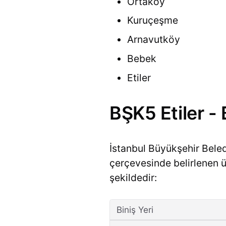
Ortaköy
Kuruçeşme
Arnavutköy
Bebek
Etiler
BŞK5 Etiler -
İstanbul Büyükşehir Bele
çerçevesinde belirlenen ücr
şekildedir:
Biniş Yeri