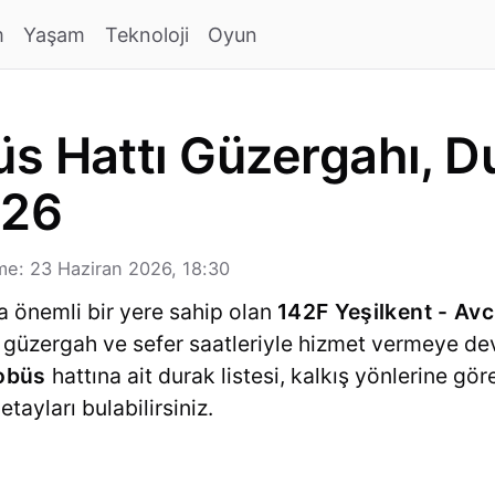
m
Yaşam
Teknoloji
Oyun
s Hattı Güzergahı, Du
026
e: 23 Haziran 2026, 18:30
a önemli bir yere sahip olan
142F Yeşilkent - Avc
el güzergah ve sefer saatleriyle hizmet vermeye d
robüs
hattına ait durak listesi, kalkış yönlerine gör
tayları bulabilirsiniz.