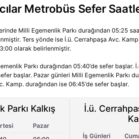
cılar Metrobüs Sefer Saatle
lerinde Milli Egemenlik Parkı durağından 05:25 sa
lenmiştir. Ters yönde ise İ.ü. Cerrahpaşa Avc. Kam
3:00 olarak belirlenmiştir.
gemenlik Parkı durağından 05:40’de sefer başlar. 
efer başlar. Pazar günleri Milli Egemenlik Parkı d
vc. Kamp. durağından ise 06:45’de sefer başlar.
k Parkı Kalkış
İ.ü. Cerrahp
Ka
tesi
Pazar
İş Günleri
Cuma