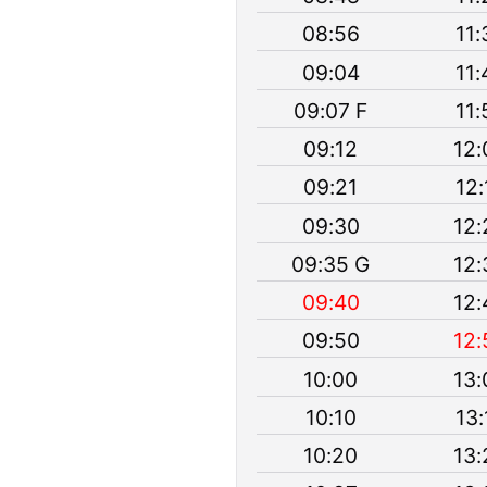
08:56
11:
09:04
11:
09:07 F
11:
09:12
12:
09:21
12:
09:30
12:
09:35 G
12:
09:40
12:
09:50
12:
10:00
13:
10:10
13:
10:20
13: