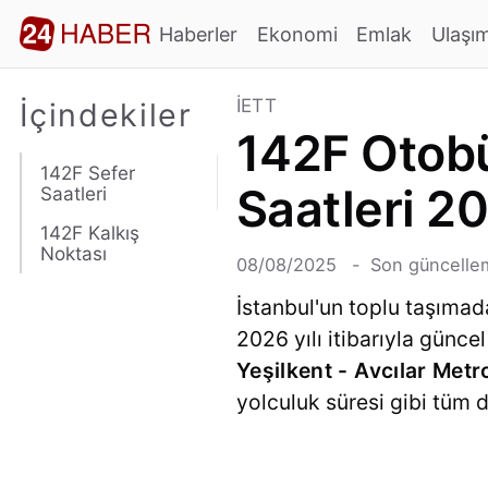
Haberler
Ekonomi
Emlak
Ulaşı
İETT
İçindekiler
142F Otobü
142F Sefer
Saatleri 2
Saatleri
142F Kalkış
Noktası
08/08/2025
Son güncellem
İstanbul'un toplu taşımad
2026 yılı itibarıyla günc
Yeşilkent - Avcılar Met
yolculuk süresi gibi tüm de