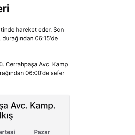
ri
atinde hareket eder. Son
p. durağından 06:15’de
İ.ü. Cerrahpaşa Avc. Kamp.
urağından 06:00’de sefer
aşa Avc. Kamp.
lkış
rtesi
Pazar