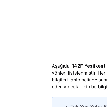
Aşağıda,
142F Yeşilkent
yönleri listelenmiştir. Her
bilgileri tablo halinde su
eden yolcular için bu bilg
Tek Yön Sefer S