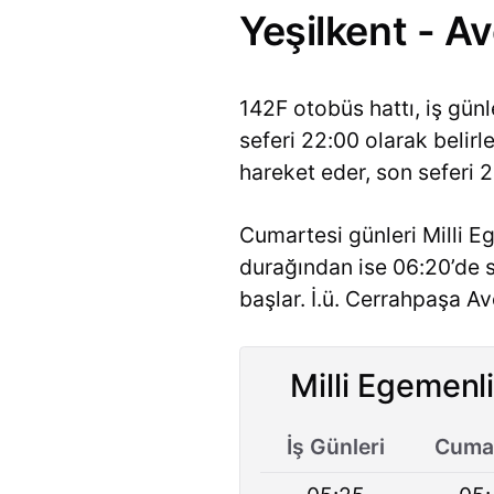
Yeşilkent - Av
142F otobüs hattı, iş gün
seferi 22:00 olarak belir
hareket eder, son seferi 2
Cumartesi günleri Milli E
durağından ise 06:20’de s
başlar. İ.ü. Cerrahpaşa A
Milli Egemenli
İş Günleri
Cumar