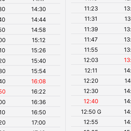
11:23
13
30
14:30
11:31
13
40
14:44
11:39
13
50
14:58
11:47
13
00
15:12
11:55
13
10
15:26
12:03
13
20
15:40
12:11
14
30
15:54
12:20
14
40
16:08
12:30
14
50
16:22
12:40
14
00
16:36
12:50 G
14
10
16:50
12:55
14
20
17:00