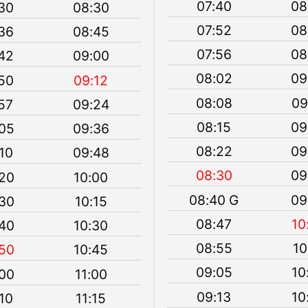
07:40
08
30
08:30
07:52
08
36
08:45
07:56
08
42
09:00
08:02
09
50
09:12
08:08
09
57
09:24
08:15
09
05
09:36
08:22
09
10
09:48
08:30
09
20
10:00
08:40 G
09
30
10:15
08:47
10
40
10:30
08:55
10
50
10:45
09:05
10
00
11:00
09:13
10
10
11:15