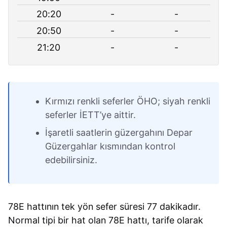
20:20
-
-
20:50
-
-
21:20
-
-
Kırmızı renkli seferler ÖHO; siyah renkli
seferler İETT’ye aittir.
İşaretli saatlerin güzergahını Depar
Güzergahlar kısmından kontrol
edebilirsiniz.
78E hattının tek yön sefer süresi 77 dakikadır.
Normal tipi bir hat olan 78E hattı, tarife olarak