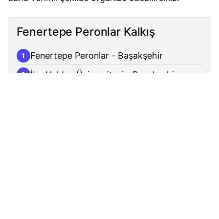
Fenertepe Peronlar Kalkış
Fenertepe Peronlar - Başakşehir
1
İbn Haldun Üniversitesi - Başakşehir
2
Başakşehir Stadyumu - Başakşehir
3
Bilali Habeşi Camii - Başakşehir
4
Gaziosmanpaşa Yolu - Başakşehir
5
Başakşehir Kaymakamlığı - Başakşehir
6
Sular Vadisi - Başakşehir
7
Başakşehir Devlet Hastanesi - Başakşehir
8
Yunus Emre Caddesi - Başakşehir
9