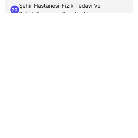
Şehir Hastanesi-Fizik Tedavi Ve
20
Rehabilitasyon - Başakşehir
Üst Yol - Başakşehir
21
Adnan Menderes Bulvarı - Başakşehir
22
Onurkent Parkı - Başakşehir
23
Başakşehir Nene Hatun İlkokulu -
24
Başakşehir
Fesleğen Sitesi - Başakşehir
25
Akif İnan Anadolu İmam Hatip Lisesi -
26
Başakşehir
A1 Yolu - Başakşehir
27
Onurkent - Başakşehir
28
A2 Caddesi - Başakşehir
29