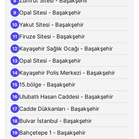
Zümrüt Sitesi - Başakşehir
8
Opal Sitesi - Başakşehir
9
Yakut Sitesi - Başakşehir
10
Firuze Sitesi - Başakşehir
11
Kayaşehir Sağlık Ocağı - Başakşehir
12
Opal Sitesi - Başakşehir
13
Kayaşehir Polis Merkezi - Başakşehir
14
15.bölge - Başakşehir
15
Ulubatlı Hasan Caddesi - Başakşehir
16
Cadde Dükkanları - Başakşehir
17
Bulvar İstanbul - Başakşehir
18
Bahçetepe 1 - Başakşehir
19