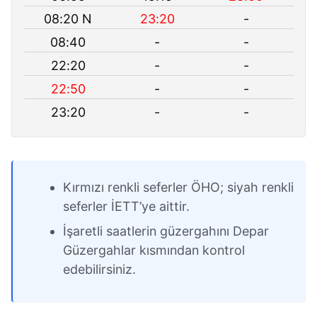
08:20 N
23:20
-
08:40
-
-
22:20
-
-
22:50
-
-
23:20
-
-
Kırmızı renkli seferler ÖHO; siyah renkli
seferler İETT’ye aittir.
İşaretli saatlerin güzergahını Depar
Güzergahlar kısmından kontrol
edebilirsiniz.