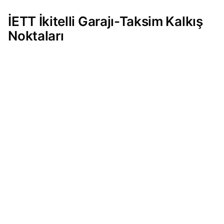
İETT İkitelli Garajı-Taksim Kalkış
Noktaları
Bu bölümde
89C İETT İkitelli Garajı-Taksim
hattının kalkış yönlerine göre sıralanmış durak
bilgilerini bulabilirsiniz. İstanbul’un farklı
noktalarına ulaşım sağlayan bu hat,
2026
yılı
itibarıyla güncellenmiş güzergah yapısıyla hizmet
vermektedir. Her kalkış noktasından hareket
eden otobüsler, yolculara planlı ve konforlu bir
seyahat deneyimi sunar. Durak listesi sayesinde
güzergah üzerindeki önemli noktaları önceden
görebilir, yolculuğunuzu daha verimli şekilde
organize edebilirsiniz.