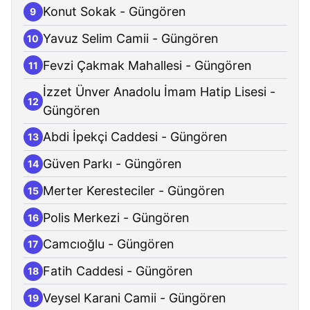
Konut Sokak - Güngören
9
Yavuz Selim Camii - Güngören
10
Fevzi Çakmak Mahallesi - Güngören
11
İzzet Ünver Anadolu İmam Hatip Lisesi -
12
Güngören
Abdi İpekçi Caddesi - Güngören
13
Güven Parkı - Güngören
14
Merter Keresteciler - Güngören
15
Polis Merkezi - Güngören
16
Camcıoğlu - Güngören
17
Fatih Caddesi - Güngören
18
Veysel Karani Camii - Güngören
19