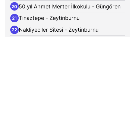
50.yıl Ahmet Merter İlkokulu - Güngören
20
Tınaztepe - Zeytinburnu
21
Nakliyeciler Sitesi - Zeytinburnu
22
Cevizlibağ - Zeytinburnu
23
Topkapı Panorama 1453 - Zeytinburnu
24
Millet Caddesi - Zeytinburnu
25
Pazartekke - Fatih
26
İstanbul Tıp Fakültesi - Fatih
27
Çapa - Fatih
28
Fındıkzade - Fatih
29
Haseki - Fatih
30
Yusufpaşa - Fatih
31