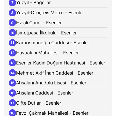
Yüzyıl - Bağcılar
7
Yüzyıl-Oruçreis Metro - Esenler
8
Hz.ali Camii - Esenler
9
İsmetpaşa İlkokulu - Esenler
10
Karaosmanoğlu Caddesi - Esenler
11
Havaalanı Mahallesi - Esenler
12
Esenler Kadın Doğum Hastanesi - Esenler
13
Mehmet Akif İnan Caddesi - Esenler
14
Atışalanı Anadolu Lisesi - Esenler
15
Atışalanı Caddesi - Esenler
16
Çifte Dutlar - Esenler
17
Fevzi Çakmak Mahallesi - Esenler
18