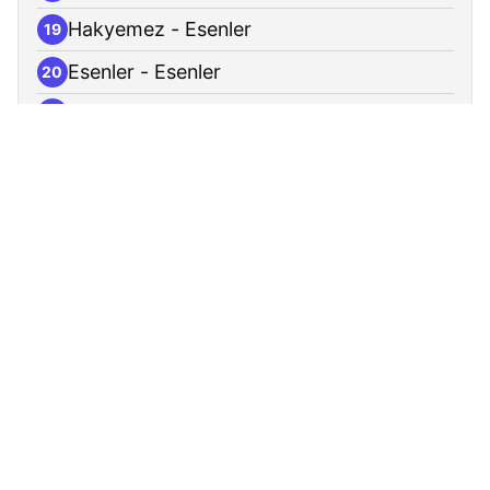
Hakyemez - Esenler
19
Esenler - Esenler
20
Kazım Karabekir Caddesi - Esenler
21
Kazım Karabekir İlkokulu - Esenler
22
Şehit Hüseyin Kısa - Esenler
23
Karabayır - Esenler
24
Türk-İsveç Kardeşlik İlkokulu - Esenler
25
Şehit Muhammet Ali Aksu - Esenler
26
Çinçindere Caddesi - Esenler
27
Üçyüzlü - Esenler
28
Üçyüzlü Metro - Bağcılar
29