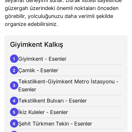
seyahat deneyimi sunar. Durak listesi sayesinde
güzergah üzerindeki önemli noktaları önceden
görebilir, yolculuğunuzu daha verimli şekilde
organize edebilirsiniz.
Giyimkent Kalkış
Giyimkent - Esenler
1
Çamlık - Esenler
2
Tekstilkent-Giyimkent Metro İstasyonu -
3
Esenler
Tekstilkent Bulvarı - Esenler
4
İkiz Kuleler - Esenler
5
Şehit Türkmen Tekin - Esenler
6