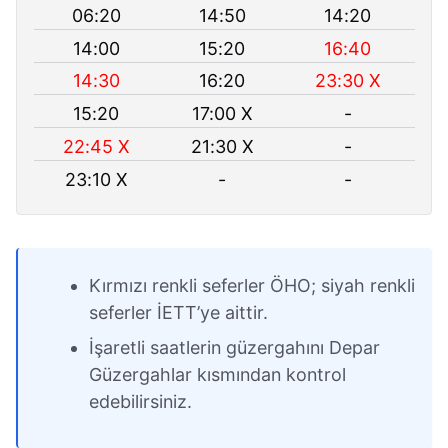
06:20
14:50
14:20
14:00
15:20
16:40
14:30
16:20
23:30 X
15:20
17:00 X
-
22:45 X
21:30 X
-
23:10 X
-
-
Kırmızı renkli seferler ÖHO; siyah renkli
seferler İETT’ye aittir.
İşaretli saatlerin güzergahını Depar
Güzergahlar kısmından kontrol
edebilirsiniz.