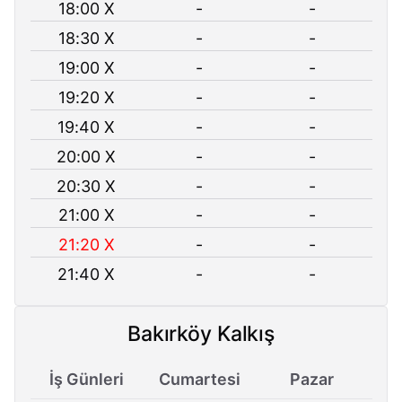
18:00 X
-
-
18:30 X
-
-
19:00 X
-
-
19:20 X
-
-
19:40 X
-
-
20:00 X
-
-
20:30 X
-
-
21:00 X
-
-
21:20 X
-
-
21:40 X
-
-
Bakırköy Kalkış
İş Günleri
Cumartesi
Pazar