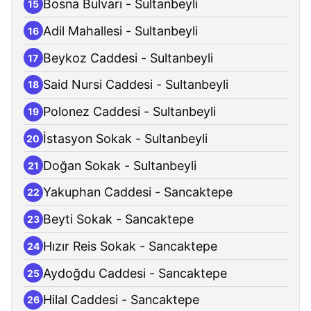
Bosna Bulvarı - Sultanbeyli
15
Adil Mahallesi - Sultanbeyli
16
Beykoz Caddesi - Sultanbeyli
17
Said Nursi Caddesi - Sultanbeyli
18
Polonez Caddesi - Sultanbeyli
19
İstasyon Sokak - Sultanbeyli
20
Doğan Sokak - Sultanbeyli
21
Yakuphan Caddesi - Sancaktepe
22
Beyti Sokak - Sancaktepe
23
Hızır Reis Sokak - Sancaktepe
24
Aydoğdu Caddesi - Sancaktepe
25
Hilal Caddesi - Sancaktepe
26