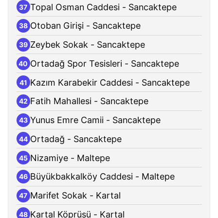
Topal Osman Caddesi - Sancaktepe
37
Otoban Girişi - Sancaktepe
38
Zeybek Sokak - Sancaktepe
39
Ortadağ Spor Tesisleri - Sancaktepe
40
Kazım Karabekir Caddesi - Sancaktepe
41
Fatih Mahallesi - Sancaktepe
42
Yunus Emre Camii - Sancaktepe
43
Ortadağ - Sancaktepe
44
Nizamiye - Maltepe
45
Büyükbakkalköy Caddesi - Maltepe
46
Marifet Sokak - Kartal
47
Kartal Köprüsü - Kartal
48