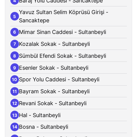
Baraj Yolu Caddesi - Sancaktepe
4
Yavuz Sultan Selim Köprüsü Girişi -
5
Sancaktepe
Mimar Sinan Caddesi - Sultanbeyli
6
Kozalak Sokak - Sultanbeyli
7
Sümbül Efendi Sokak - Sultanbeyli
8
Esenler Sokak - Sultanbeyli
9
Spor Yolu Caddesi - Sultanbeyli
10
Bayram Sokak - Sultanbeyli
11
Revani Sokak - Sultanbeyli
12
Hal - Sultanbeyli
13
Bosna - Sultanbeyli
14