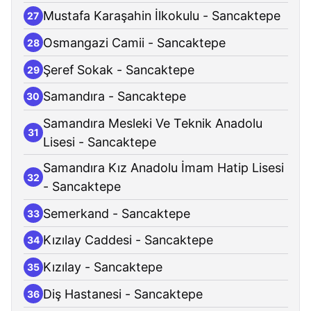
Mustafa Karaşahin İlkokulu - Sancaktepe
27
Osmangazi Camii - Sancaktepe
28
Şeref Sokak - Sancaktepe
29
Samandıra - Sancaktepe
30
Samandıra Mesleki Ve Teknik Anadolu
31
Lisesi - Sancaktepe
Samandıra Kız Anadolu İmam Hatip Lisesi
32
- Sancaktepe
Semerkand - Sancaktepe
33
Kızılay Caddesi - Sancaktepe
34
Kızılay - Sancaktepe
35
Diş Hastanesi - Sancaktepe
36