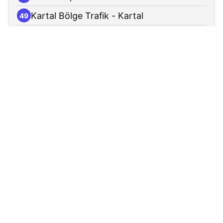
Kartal Bölge Trafik - Kartal
49
Ağız Ve Diş Sağlığı Merkezi - Kartal
50
Kartal Sanayi - Kartal
51
Soğanlık Metro - Kartal
52
İbb Ek Hizmet Binası - Kartal
53
Anadolu Adalet Sarayı - Kartal
54
Dr. Lütfi Kırdar Şehir Hastanesi - Kartal
55
Tugay Yolu Caddesi - Maltepe
56
Cevizli Peronlar - Maltepe
57
Cevizli Peronlar Kalkış