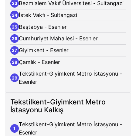
Bezmialem Vakıf Üniversitesi - Sultangazi
23
İstek Vakfı - Sultangazi
24
Baştabya - Esenler
25
Cumhuriyet Mahallesi - Esenler
26
Giyimkent - Esenler
27
Çamlık - Esenler
28
Tekstilkent-Giyimkent Metro İstasyonu -
29
Esenler
Tekstilkent-Giyimkent Metro
İstasyonu Kalkış
Tekstilkent-Giyimkent Metro İstasyonu -
1
Esenler