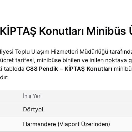
KİPTAŞ Konutları Minibüs Ü
diyesi Toplu Ulaşım Hizmetleri Müdürlüğü tarafınd
cret tarifesi, minibüse binilen ve inilen noktaya g
ki tabloda
C88 Pendik – KİPTAŞ Konutları
minibüs
dır:
İniş Yeri
Dörtyol
Harmandere (Viaport Üzerinden)