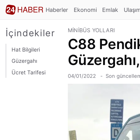
Haberler
Ekonomi
Emlak
Ulaşı
MINIBÜS YOLLARI
İçindekiler
C88 Pendik
Hat Bilgileri
Güzergahı,
Güzergahı
Ücret Tarifesi
04/01/2022
Son güncellem