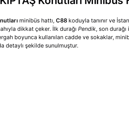
KİPTAŞ Konutları Minibüs Ha
nutları
minibüs hattı,
C88
koduyla tanınır ve İstan
ahıyla dikkat çeker. İlk durağı
Pendik
, son durağı
zergah boyunca kullanılan cadde ve sokaklar, minib
ıda detaylı şekilde sunulmuştur.