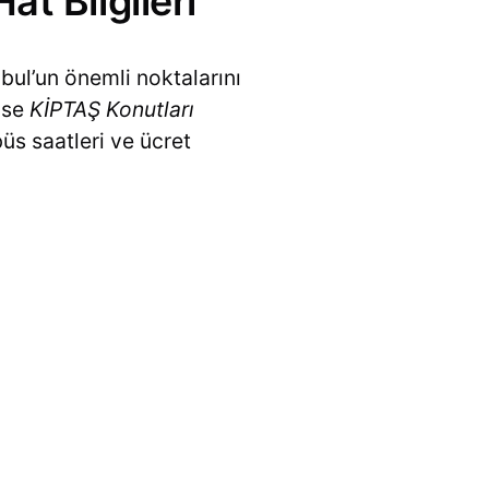
t Bilgileri
bul’un önemli noktalarını
 ise
KİPTAŞ Konutları
üs saatleri ve ücret