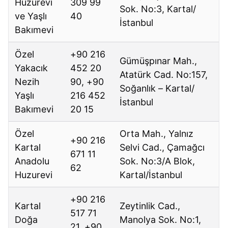
Huzurevi
309 99
Sok. No:3, Kartal/
ve Yaşlı
40
İstanbul
Bakımevi
Özel
+90 216
Gümüşpınar Mah.,
Yakacık
452 20
Atatürk Cad. No:157,
Nezih
90, +90
Soğanlık – Kartal/
Yaşlı
216 452
İstanbul
Bakımevi
20 15
Özel
Orta Mah., Yalnız
+90 216
Kartal
Selvi Cad., Çamağcı
671 11
Anadolu
Sok. No:3/A Blok,
62
Huzurevi
Kartal/İstanbul
+90 216
Kartal
Zeytinlik Cad.,
517 71
Doğa
Manolya Sok. No:1,
21, +90