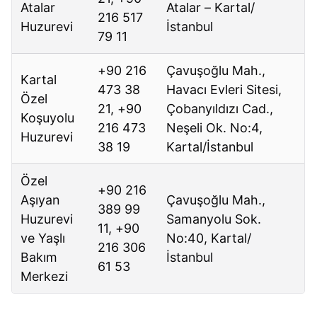
Atalar
Atalar – Kartal/
216 517
Huzurevi
İstanbul
79 11
+90 216
Çavuşoğlu Mah.,
Kartal
473 38
Havacı Evleri Sitesi,
Özel
21, +90
Çobanyıldızı Cad.,
Koşuyolu
216 473
Neşeli Ok. No:4,
Huzurevi
38 19
Kartal/İstanbul
Özel
+90 216
Aşıyan
Çavuşoğlu Mah.,
389 99
Huzurevi
Samanyolu Sok.
11, +90
ve Yaşlı
No:40, Kartal/
216 306
Bakım
İstanbul
61 53
Merkezi