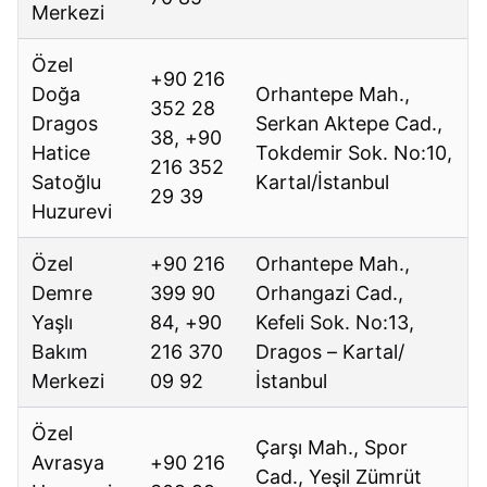
Merkezi
Özel
+90 216
Doğa
Orhantepe Mah.,
352 28
Dragos
Serkan Aktepe Cad.,
38, +90
Hatice
Tokdemir Sok. No:10,
216 352
Satoğlu
Kartal/İstanbul
29 39
Huzurevi
Özel
+90 216
Orhantepe Mah.,
Demre
399 90
Orhangazi Cad.,
Yaşlı
84, +90
Kefeli Sok. No:13,
Bakım
216 370
Dragos – Kartal/
Merkezi
09 92
İstanbul
Özel
Çarşı Mah., Spor
Avrasya
+90 216
Cad., Yeşil Zümrüt