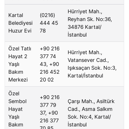
Hürriyet Mah.,
Kartal
(0216)
Reyhan Sk. No:36,
Belediyesi
444 45
34876 Kartal/
Huzur Evi
78
İstanbul
Özel Tatlı
+90 216
Hürriyet Mah.,
Hayat 2
377 74
Vatansever Cad.,
Yaşlı
43, +90
Işıksaçan Sok. No:3,
Bakım
216 452
Kartal/İstanbul
Merkezi
20 02
Özel
+90 216
Sembol
Çarşı Mah., Asiltürk
377 79
Hayat
Cad., Asma Salkım
37, +90
Yaşlı
Sok. No:4, Kartal/
216 377
Bakım
İstanbul
70 85