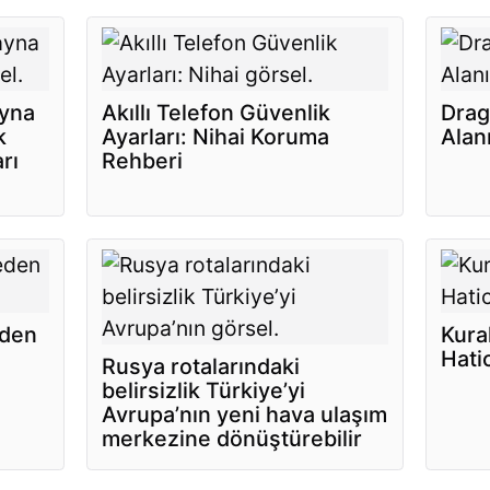
ayna
Akıllı Telefon Güvenlik
Drag
k
Ayarları: Nihai Koruma
Alan
rı
Rehberi
eden
Kural
Hati
Rusya rotalarındaki
belirsizlik Türkiye’yi
Avrupa’nın yeni hava ulaşım
merkezine dönüştürebilir