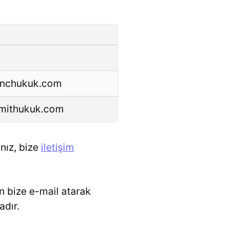
unchukuk.com
umithukuk.com
anız, bize
iletişim
en bize e-mail atarak
adır.