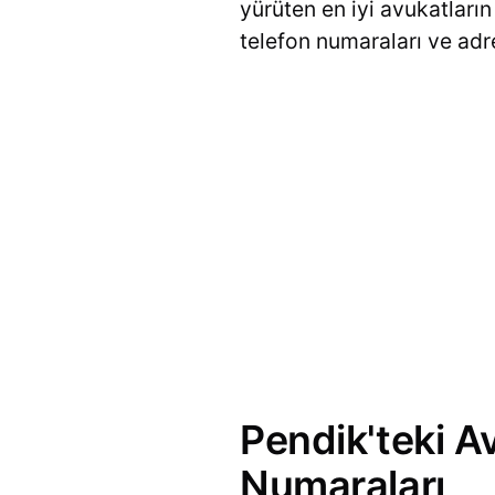
yürüten en iyi avukatların l
telefon numaraları ve adre
Pendik'teki A
Numaraları