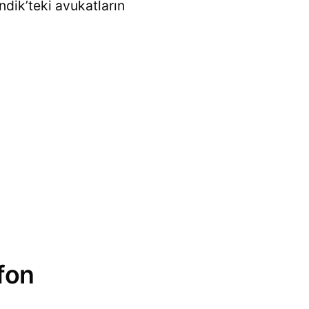
Pendik’teki avukatların
efon