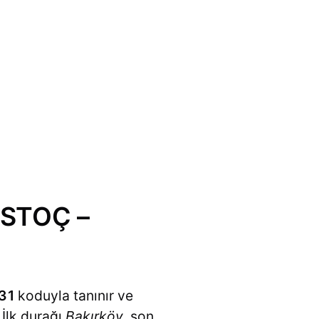
 İSTOÇ –
31
koduyla tanınır ve
 İlk durağı
Bakırköy
, son