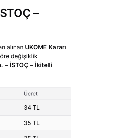
 İSTOÇ –
an alınan
UKOME Kararı
öre değişiklik
 – İSTOÇ – İkitelli
Ücret
34 TL
35 TL