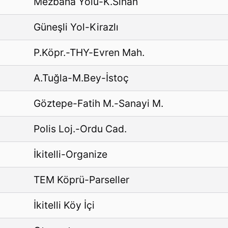
Mezbaha Yolu-K.Sinan
Güneşli Yol-Kirazlı
P.Köpr.-THY-Evren Mah.
A.Tuğla-M.Bey-İstoç
Göztepe-Fatih M.-Sanayi M.
Polis Loj.-Ordu Cad.
İkitelli-Organize
TEM Köprü-Parseller
İkitelli Köy İçi