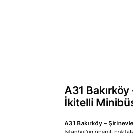
A31 Bakırköy 
İkitelli Minibü
A31 Bakırköy – Şirinevle
İstanbul’un önemli noktala