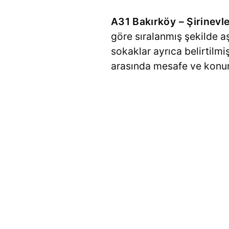
A31 Bakırköy – Şirinevle
göre sıralanmış şekilde a
sokaklar ayrıca belirtilmi
arasında mesafe ve konum b