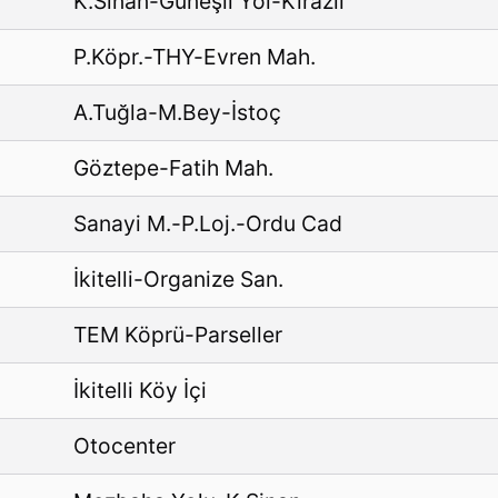
K.Sinan-Güneşli Yol-Kirazlı
P.Köpr.-THY-Evren Mah.
A.Tuğla-M.Bey-İstoç
Göztepe-Fatih Mah.
Sanayi M.-P.Loj.-Ordu Cad
İkitelli-Organize San.
TEM Köprü-Parseller
İkitelli Köy İçi
Otocenter