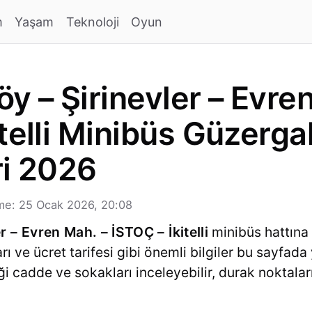
m
Yaşam
Teknoloji
Oyun
y – Şirinevler – Evre
telli Minibüs Güzergah
ri 2026
me: 25 Ocak 2026, 20:08
r – Evren Mah. – İSTOÇ – İkitelli
minibüs hattına 
arı ve ücret tarifesi gibi önemli bilgiler bu sayfad
 cadde ve sokakları inceleyebilir, durak noktaların