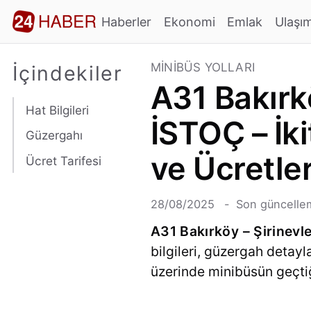
Haberler
Ekonomi
Emlak
Ulaşı
MINIBÜS YOLLARI
İçindekiler
A31 Bakırkö
Hat Bilgileri
İSTOÇ – İki
Güzergahı
ve Ücretle
Ücret Tarifesi
28/08/2025
Son güncelle
A31 Bakırköy – Şirinevle
bilgileri, güzergah detayl
üzerinde minibüsün geçtiği