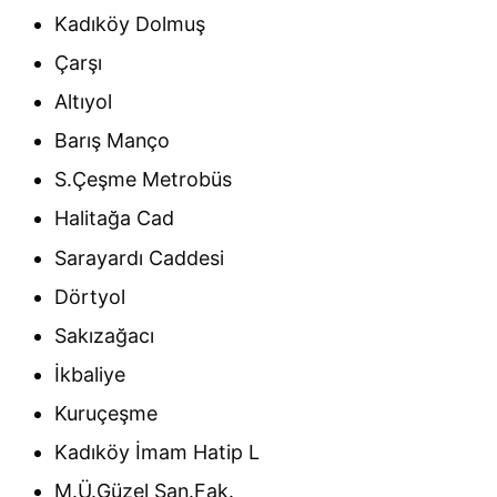
Kadıköy Dolmuş
Çarşı
Altıyol
Barış Manço
S.Çeşme Metrobüs
Halitağa Cad
Sarayardı Caddesi
Dörtyol
Sakızağacı
İkbaliye
Kuruçeşme
Kadıköy İmam Hatip L
M.Ü.Güzel San.Fak.