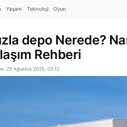
m
Yaşam
Teknoloji
Oyun
la depo Nerede? Nası
laşım Rehberi
e: 25 Ağustos 2025, 03:12