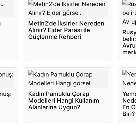
u
Metin2’de İksirler Nereden
Alınır? Ejder Parası ile
Rusy
Güçlenme Rehberi
belir
Avru
merk
onuş:
Kadın Pamuklu Çorap
Yeme
Modelleri Hangi Kullanım
Nede
Alanlarına Uygun?
En Ö
Biri?