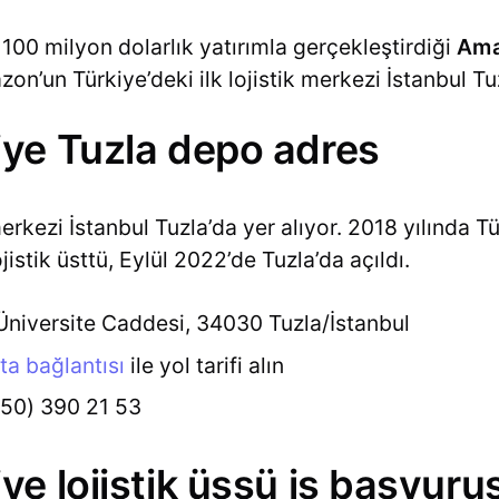
100 milyon dolarlık yatırımla gerçekleştirdiği
Ama
on’un Türkiye’deki ilk lojistik merkezi İstanbul Tuz
ye Tuzla depo adres
rkezi İstanbul Tuzla’da yer alıyor. 2018 yılında Tü
istik üsttü, Eylül 2022’de Tuzla’da açıldı.
Üniversite Caddesi, 34030 Tuzla/İstanbul
ta bağlantısı
ile yol tarifi alın
850) 390 21 53
e lojistik üssü iş başvuru