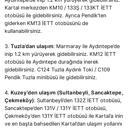
Kartal merkezden KM10 / 133Ş / 133KT İETT
otobüsü ile gidebilirsiniz. Ayrıca Pendik’ten
giderken KM13 İETT otobüsünü de
kullanabilirsiniz.
3.
Tuzla’dan ulaşım
: Marmaray ile Aydıntepe’de
inip 1.2 km yürüyerek gidebilirsiniz. KM12 İETT
otobüsü ile Aydıntepe durağında inerek
gidebilirsiniz. C124 Tuzla Aydınlı Toki / C109
Pendik Tuzla minibüsü ile gidebilirsiniz.
4.
Kuzey’den ulaşım (Sultanbeyli, Sancaktepe,
Çekmeköy)
: Sultanbeyli’den 132Z İETT otobüsü,
Sancaktepe’den 131V / 131Y İETT otobüsü,
Çekmeköy’den 131Y İETT otobüsü ile Kartal’a inin
ve en başta bahsedilen Kartal’dan ulaşım yollarını