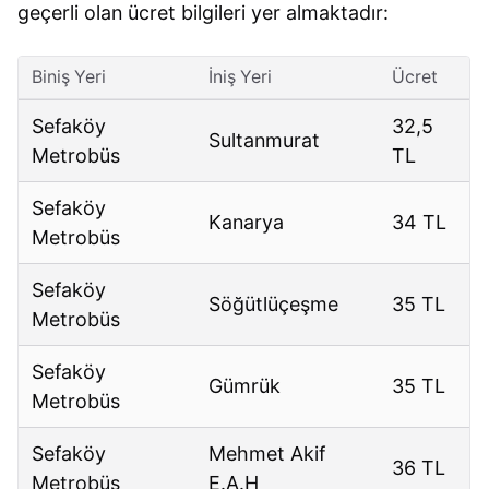
geçerli olan ücret bilgileri yer almaktadır:
Biniş Yeri
İniş Yeri
Ücret
Sefaköy
32,5
Sultanmurat
Metrobüs
TL
Sefaköy
Kanarya
34 TL
Metrobüs
Sefaköy
Söğütlüçeşme
35 TL
Metrobüs
Sefaköy
Gümrük
35 TL
Metrobüs
Sefaköy
Mehmet Akif
36 TL
Metrobüs
E.A.H