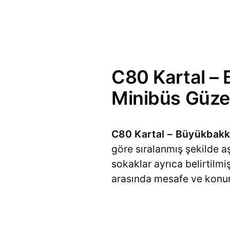
C80 Kartal – 
Minibüs Güze
C80 Kartal – Büyükbakka
göre sıralanmış şekilde a
sokaklar ayrıca belirtilmi
arasında mesafe ve konum b