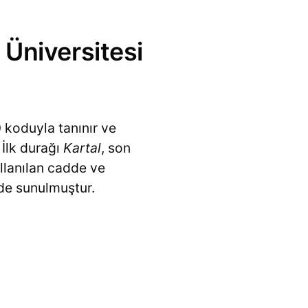
Üniversitesi
0
koduyla tanınır ve
 İlk durağı
Kartal
, son
llanılan cadde ve
ilde sunulmuştur.