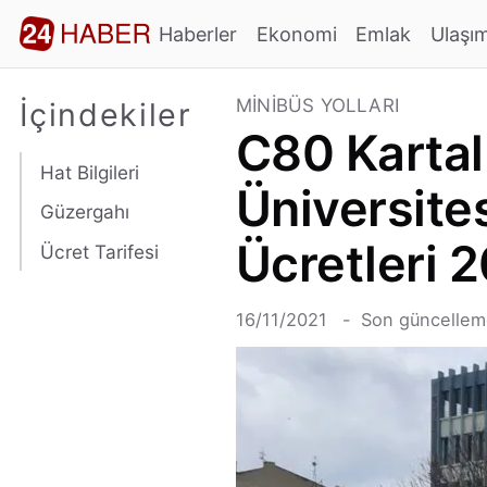
Haberler
Ekonomi
Emlak
Ulaşı
MINIBÜS YOLLARI
İçindekiler
C80 Kartal
Hat Bilgileri
Üniversite
Güzergahı
Ücretleri 
Ücret Tarifesi
16/11/2021
Son güncellem