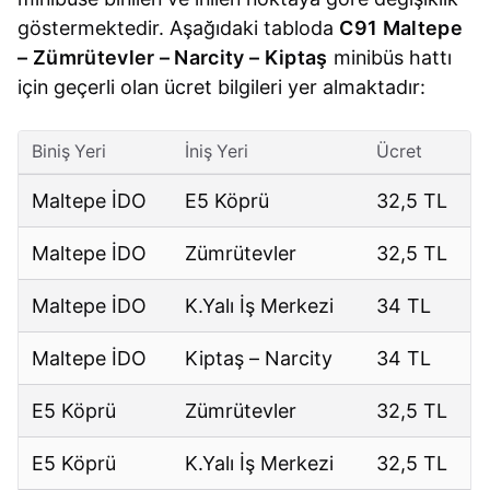
göstermektedir. Aşağıdaki tabloda
C91 Maltepe
– Zümrütevler – Narcity – Kiptaş
minibüs hattı
için geçerli olan ücret bilgileri yer almaktadır:
Biniş Yeri
İniş Yeri
Ücret
Maltepe İDO
E5 Köprü
32,5 TL
Maltepe İDO
Zümrütevler
32,5 TL
Maltepe İDO
K.Yalı İş Merkezi
34 TL
Maltepe İDO
Kiptaş – Narcity
34 TL
E5 Köprü
Zümrütevler
32,5 TL
E5 Köprü
K.Yalı İş Merkezi
32,5 TL