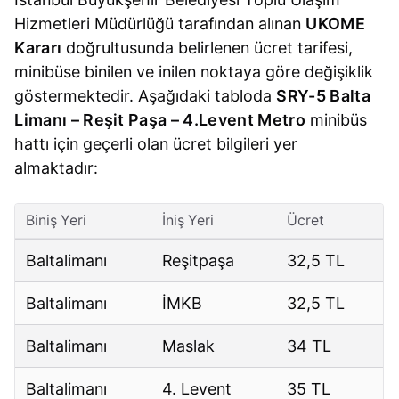
Hizmetleri Müdürlüğü tarafından alınan
UKOME
Kararı
doğrultusunda belirlenen ücret tarifesi,
minibüse binilen ve inilen noktaya göre değişiklik
göstermektedir. Aşağıdaki tabloda
SRY-5 Balta
Limanı – Reşit Paşa – 4.Levent Metro
minibüs
hattı için geçerli olan ücret bilgileri yer
almaktadır:
Biniş Yeri
İniş Yeri
Ücret
Baltalimanı
Reşitpaşa
32,5 TL
Baltalimanı
İMKB
32,5 TL
Baltalimanı
Maslak
34 TL
Baltalimanı
4. Levent
35 TL