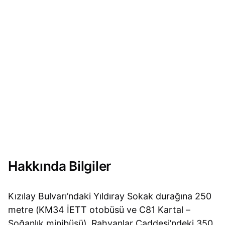
Hakkında Bilgiler
Kızılay Bulvarı’ndaki Yıldıray Sokak durağına 250
metre (KM34 İETT otobüsü ve C81 Kartal –
Soğanlık minibüsü), Rahvanlar Caddesi’ndeki 350