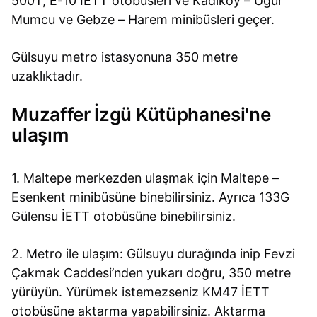
500T, E-10 İETT otobüsleri ve Kadıköy – Uğur
Mumcu ve Gebze – Harem minibüsleri geçer.
Gülsuyu metro istasyonuna 350 metre
uzaklıktadır.
Muzaffer İzgü Kütüphanesi'ne
ulaşım
1. Maltepe merkezden ulaşmak için Maltepe –
Esenkent minibüsüne binebilirsiniz. Ayrıca 133G
Gülensu İETT otobüsüne binebilirsiniz.
2. Metro ile ulaşım: Gülsuyu durağında inip Fevzi
Çakmak Caddesi’nden yukarı doğru, 350 metre
yürüyün. Yürümek istemezseniz KM47 İETT
otobüsüne aktarma yapabilirsiniz. Aktarma