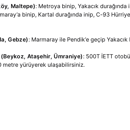
köy, Maltepe)
: Metroya binip, Yakacık durağında 
armaray’a binip, Kartal durağında inip, C-93 Hürri
la, Gebze)
: Marmaray ile Pendik’e geçip Yakacık
 (Beykoz, Ataşehir, Ümraniye)
: 500T İETT otobü
 metre yürüyerek ulaşabilirsiniz.