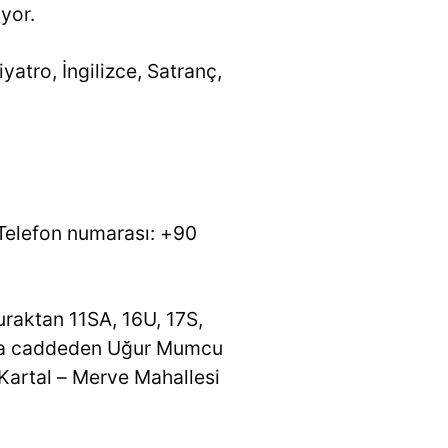
yor.
atro, İngilizce, Satranç,
 Telefon numarası: +90
uraktan 11SA, 16U, 17S,
ıca caddeden Uğur Mumcu
Kartal – Merve Mahallesi