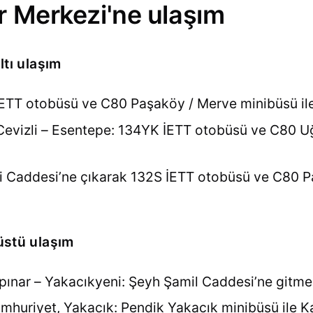
r Merkezi'ne ulaşım
ltı ulaşım
ETT otobüsü ve C80 Paşaköy / Merve minibüsü ile 
 Cevizli – Esentepe: 134YK İETT otobüsü ve C80 
ayi Caddesi’ne çıkarak 132S İETT otobüsü ve C80 
 üstü ulaşım
ar – Yakacıkyeni: Şeyh Şamil Caddesi’ne gitmen
Cumhuriyet, Yakacık: Pendik Yakacık minibüsü ile K