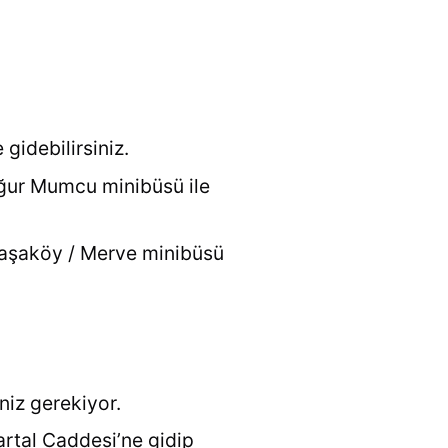
gidebilirsiniz.
Uğur Mumcu minibüsü ile
Paşaköy / Merve minibüsü
iz gerekiyor.
artal Caddesi’ne gidip