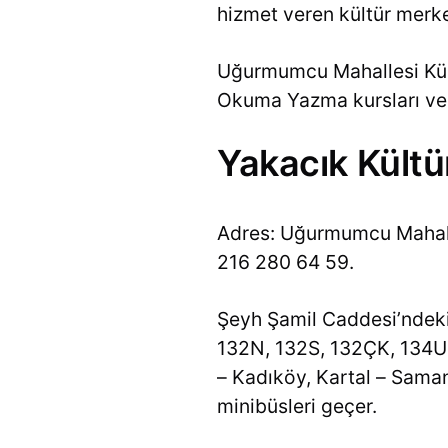
hizmet veren kültür merk
Uğurmumcu Mahallesi Kültü
Okuma Yazma kursları veri
Yakacık Kültür
Adres: Uğurmumcu Mahalle
216 280 64 59.
Şeyh Şamil Caddesi’ndeki 
132N, 132S, 132ÇK, 134U
– Kadıköy, Kartal – Saman
minibüsleri geçer.