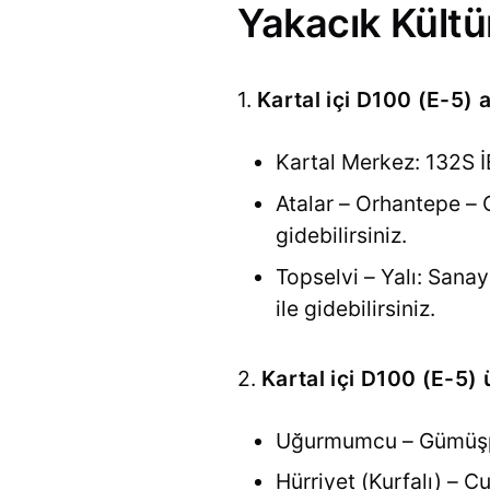
Yakacık Kültü
1.
Kartal içi D100 (E-5) a
Kartal Merkez: 132S İ
Atalar – Orhantepe –
gidebilirsiniz.
Topselvi – Yalı: San
ile gidebilirsiniz.
2.
Kartal içi D100 (E-5)
Uğurmumcu – Gümüşpın
Hürriyet (Kurfalı) – 