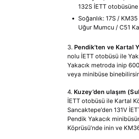
132S İETT otobüsüne b
Soğanlık: 17S / KM35 
Uğur Mumcu / C51 Kad
3.
Pendik’ten ve Kartal 
nolu İETT otobüsü ile Yak
Yakacık metroda inip 600
veya minibüse binebilirsin
4.
Kuzey’den ulaşım (Su
İETT otobüsü ile Kartal 
Sancaktepe’den 131V İET
Pendik Yakacık minibüsü
Köprüsü’nde inin ve KM36