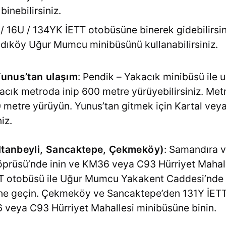
inebilirsiniz.
/ 16U / 134YK İETT otobüsüne binerek gidebilirsin
ıköy Uğur Mumcu minibüsünü kullanabilirsiniz.
Yunus’tan ulaşım
: Pendik – Yakacık minibüsü ile u
acık metroda inip 600 metre yürüyebilirsiniz. Metr
 metre yürüyün. Yunus’tan gitmek için Kartal vey
iz.
ltanbeyli, Sancaktepe, Çekmeköy)
: Samandıra 
Köprüsü’nde inin ve KM36 veya C93 Hürriyet Mahall
T otobüsü ile Uğur Mumcu Yakakent Caddesi’nde 
ne geçin. Çekmeköy ve Sancaktepe’den 131Y İETT 
 veya C93 Hürriyet Mahallesi minibüsüne binin.