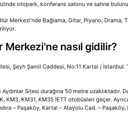
ezinde otopark, konferans salonu ve sahne bulunu
r Merkezi’nde Bağlama, Gitar, Piyano, Drama, Tiy
liyor.
 Merkezi'ne nasıl gidilir?
si, Şeyh Şamil Caddesi, No:11 Kartal / İstanbul.
Aydınlar Sitesi durağına 50 metre uzaklıktadır. D
K, KM3, KM31, KM35 İETT otobüsleri geçer. Ayr
dıra – Paşaköy, Kartal – Atayolu Cad. – Paşaköy, 