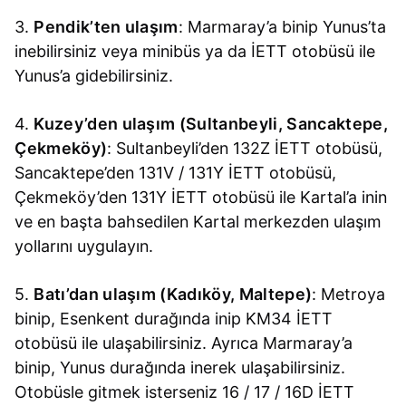
3.
Pendik’ten ulaşım
: Marmaray’a binip Yunus’ta
inebilirsiniz veya minibüs ya da İETT otobüsü ile
Yunus’a gidebilirsiniz.
4.
Kuzey’den ulaşım (Sultanbeyli, Sancaktepe,
Çekmeköy)
: Sultanbeyli’den 132Z İETT otobüsü,
Sancaktepe’den 131V / 131Y İETT otobüsü,
Çekmeköy’den 131Y İETT otobüsü ile Kartal’a inin
ve en başta bahsedilen Kartal merkezden ulaşım
yollarını uygulayın.
5.
Batı’dan ulaşım (Kadıköy, Maltepe)
: Metroya
binip, Esenkent durağında inip KM34 İETT
otobüsü ile ulaşabilirsiniz. Ayrıca Marmaray’a
binip, Yunus durağında inerek ulaşabilirsiniz.
Otobüsle gitmek isterseniz 16 / 17 / 16D İETT