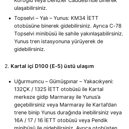
Köroğlu veya Denizler Caddesi’nde binerek
ulaşabilirsiniz.
Topselvi – Yalı – Yunus: KM34 İETT
otobüsüne binerek gidebilirsiniz. Ayrıca C-78
Topselvi minibüsü ile sahile yakınlaşabilirsiniz.
Yunus tren istasyonuna yürüyerek de
gidebilirsiniz.
2.
Kartal içi D100 (E-5) üstü ulaşım
Uğurmumcu – Gümüşpınar – Yakacıkyeni:
132ÇK / 132S İETT otobüsü ile Kartal
merkeze gidip Marmaray ile Yunus’a
geçebilirsiniz veya Marmaray ile Kartal’dan
trene binip Yunus durağında inebilirsiniz veya
16A / 17 / 16 İETT otobüsü veya Pendik
minibüsü ile gidebilirsiniz. Ayrıca otobüsten