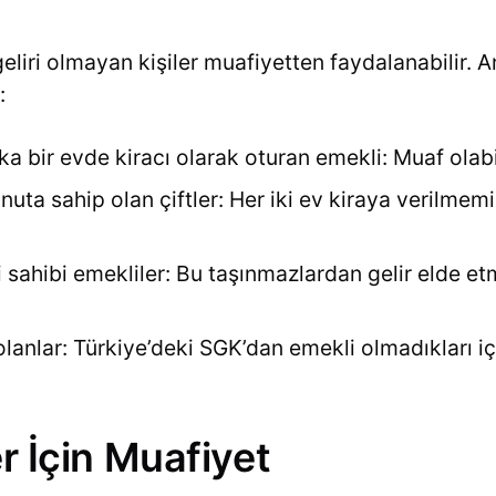
eliri olmayan kişiler muafiyetten faydalanabilir. 
:
ka bir evde kiracı olarak oturan emekli: Muaf olabil
konuta sahip olan çiftler: Her iki ev kiraya verilme
i sahibi emekliler: Bu taşınmazlardan gelir elde e
olanlar: Türkiye’deki SGK’dan emekli olmadıkları i
er İçin Muafiyet