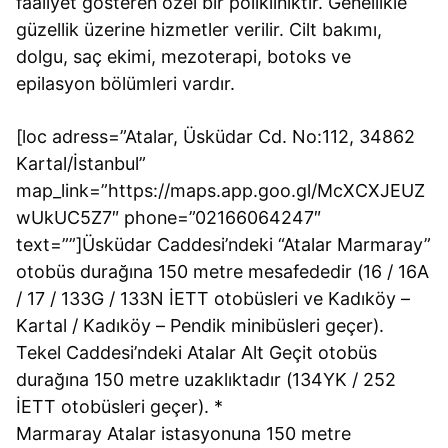
faaliyet gösteren özel bir polikliniktir. Genellikle
güzellik üzerine hizmetler verilir. Cilt bakımı,
dolgu, saç ekimi, mezoterapi, botoks ve
epilasyon bölümleri vardır.
[loc adress=”Atalar, Üsküdar Cd. No:112, 34862
Kartal/İstanbul”
map_link=”https://maps.app.goo.gl/McXCXJEUZ
wUkUC5Z7″ phone=”02166064247″
text=””]Üsküdar Caddesi’ndeki “Atalar Marmaray”
otobüs durağına 150 metre mesafededir (16 / 16A
/ 17 / 133G / 133N İETT otobüsleri ve Kadıköy –
Kartal / Kadıköy – Pendik minibüsleri geçer).
Tekel Caddesi’ndeki Atalar Alt Geçit otobüs
durağına 150 metre uzaklıktadır (134YK / 252
İETT otobüsleri geçer). *
Marmaray Atalar istasyonuna 150 metre