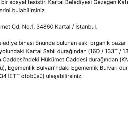
 bir sosyal tesistir. Kartal Belediyesi Gezegen Ka
rini bulabilirsiniz.
et Cd. No:1, 34860 Kartal / İstanbul.
lediye binası önünde bulunan eski organik pazar 
 yolundaki Kartal Sahil durağından (16D / 133T / 1
a Caddesi’ndeki Hükümet Caddesi durağından (K
ü), Egemenlik Bulvarı’ndaki Egemenlik Bulvarı dura
4 İETT otobüsü) ulaşabilirsiniz.