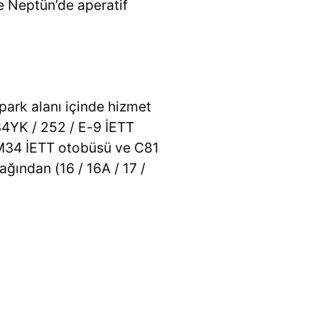
fe Neptün’de aperatif
park alanı içinde hizmet
34YK / 252 / E-9 İETT
M34 İETT otobüsü ve C81
ğından (16 / 16A / 17 /