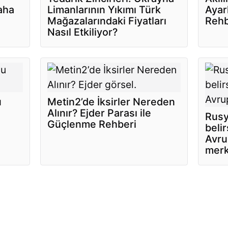
aha
Limanlarının Yıkımı Türk
Ayar
Mağazalarındaki Fiyatları
Rehb
Nasıl Etkiliyor?
u
Metin2’de İksirler Nereden
Alınır? Ejder Parası ile
Rusy
Güçlenme Rehberi
belir
Avru
merk