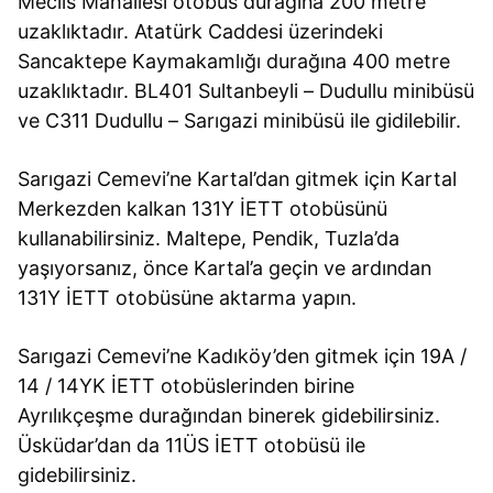
Meclis Mahallesi otobüs durağına 200 metre
uzaklıktadır. Atatürk Caddesi üzerindeki
Sancaktepe Kaymakamlığı durağına 400 metre
uzaklıktadır. BL401 Sultanbeyli – Dudullu minibüsü
ve C311 Dudullu – Sarıgazi minibüsü ile gidilebilir.
Sarıgazi Cemevi’ne Kartal’dan gitmek için Kartal
Merkezden kalkan 131Y İETT otobüsünü
kullanabilirsiniz. Maltepe, Pendik, Tuzla’da
yaşıyorsanız, önce Kartal’a geçin ve ardından
131Y İETT otobüsüne aktarma yapın.
Sarıgazi Cemevi’ne Kadıköy’den gitmek için 19A /
14 / 14YK İETT otobüslerinden birine
Ayrılıkçeşme durağından binerek gidebilirsiniz.
Üsküdar’dan da 11ÜS İETT otobüsü ile
gidebilirsiniz.